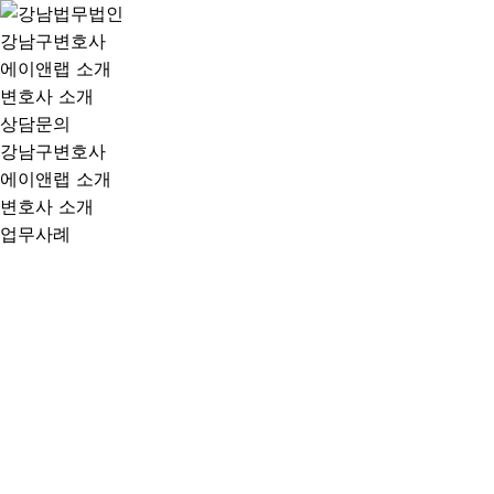
강남구변호사
에이앤랩 소개
변호사 소개
상담문의
강남구변호사
에이앤랩 소개
변호사 소개
업무사례
[이혼] 유책배우자로 지목된 이혼 소송 피고 대리하여 위자료
70% 감액 성공
admin
2025.12.02 13:31
조회 수 : 1885
[사건 간단히 보기]
혼인 파탄의 유책배우자로 지목된 의뢰인 대리하여,
실제 혼인 파탄의 주요 원
인이 아님을 입증해 위자료 70% 감액
에 성공한 사례.
[사건의 경위]