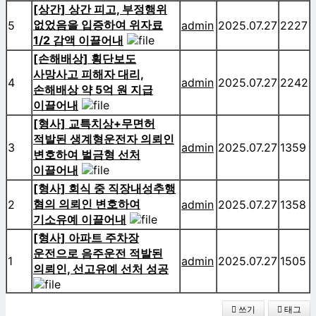
[상간] 상간 피고, 부정행위
없었음을 입증하여 위자료
5
admin
2025.07.27
2227
1/2 감액 이끌어내
[손해배상] 횡단보도
사망사고 피해자 대리,
4
admin
2025.07.27
2242
손해배상 약 5억 원 지급
이끌어내
[형사] 교특치상+무면허
적발된 생계형운전자 의뢰인
3
admin
2025.07.27
1359
변호하여 벌금형 선처
이끌어내
[형사] 회식 중 직장내성추행
혐의 의뢰인 변호하여
2
admin
2025.07.27
1358
기소유예 이끌어내
[형사] 아파트 주차장
운전으로 음주운전 적발된
1
admin
2025.07.27
1505
의뢰인, 선고유예 선처 성공
쓰기
태그