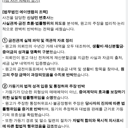
[1심 사건 자세히 보기]
[
법무법인 에이앤랩의 조력]
사건을 담당한
신상민 변호사
는
사실관계·금전 흐름·법률행위의 의도
를 분석해, 원고의 주장을 법리적·논리
적으로 완벽히 반박하는 전략을 세웠습니다.
① 금전관계 실체 파악 및 객관적 자료 정리
- 원고와 의뢰인의 수년간 거래 내역을 모두 대조하여,
생활비·재산분할금·
증여금의 성격을 명확히 구분
했습니다.
- 의뢰인이 원고 대신 전처에게 재산분할금을 지급한 사실과 자금의 출처,
세금 납부 내역까지 입증했습니다.
- 원고의 금전이동표에서 누락된 재송금 내역 및 생활비 항목을 찾아내,
원
고의 주장 금액이 과장되었음을 수치로 반박
했습니다.
② 가등기의 법적 성격 입증 및 통정허위 주장 반박
- 가등기가 단순한 외형상의 매매예약이 아닌,
증여계약의 효과를 보장하기
위한 실질적 법률행위임을 소명
했습니다.
- 원고가 주장한 통정허위표시·불공정행위 주장은
당사자의 진의에 따른 법
률행위임을 증거로 반박
하며, 등기의 추정력과 대법원 판례를 근거로 가등
기의 유효성을 확립했습니다.
- 또한 가등기 경료 및 말소 일련의 절차가
자발적 합의와 묵시적 의사표시
에 따른 합법적 행위였음을 강조
했습니다.