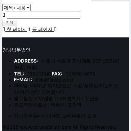
검색
첫 페이지
1
끝 페이지
강남법무법인
ADDRESS:
서울시 서초구 강남대로 337 (337빌딩
10층, 13층)
TEL:
1660-0337
FAX:
02)538-4876
E-MAIL:
help@anlab.co.kr
365일, 24시간! 에이앤랩은 주말/공휴일/야간에도
24시간 상담 가능합니다.
법무법인 에이앤랩 | 대표변호사 : 유선경
광고책임변호사 : 박현식, 조건명
강남구변호사
에이앤랩 소개
변호사 소개
©2026 www.curvesduluth.com All Rights Reserved.