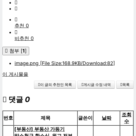
추천 0
비추천 0
첨부 [
1
]
image.png
[File Size:168.9KB/Download:82]
이 게시물을
이 글의 추천인 목록
게시글 수정 내역
목록
댓글
0
조회
번호
제목
글쓴이
날짜
수
[부동산] 부동산 가등기
말소청구 항소심, 원고 전부