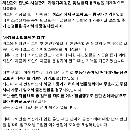
재산관계 전반의 사실관계
,
가등기의 원인 및 법률적 유효성
을 체계적으로
입증하며,
원고의 주장을 모두 반박하여
항소심에서 원고의 모든 청구가 기각
되었고,
이후 조정절차를 통해 원고로부터 금원을 지급받으며
가등기권 말소 및 추
가 분쟁들을 유리하게 종결시킨 사례.
[
사건을 의뢰하게 된 경위]
원고와 의뢰인은 교제 후 혼인하였으나, 혼인생활 중 원고의 유책사유로 갈
등이 심화되었고 결국 이혼소송으로 이어졌습니다.
이혼 과정에서 의뢰인은 원고의 전처에 대한 재산분할금 지급을 돕기 위해
자신의 자금과 지인의 자금을 동원하여 원고 대신 거액을 지급하였습니다.
이후 원고는 이에 대한 감사와 보상 의미로
부동산 증여 및 매매예약을 원인
으로 한 가등기를 의뢰인 명의로 설정
하였으나,
시간이 지나 변심하면서
해당 가등기가 허위의 법률행위이며 무효라고 주장
하며 가등기 말소와 금전반환을 청구
하였습니다.
또한
금전지급 내역 중 일부를 ‘대여금’이나 ‘불법행위로 인한 손해배상’으로
보아 반환을 요구
하였으나,
모두 사실과 다르다는 점이 확인되었습니다.
이에 의뢰인은 복잡하게 얽힌 혼인·재산 관계와 금전거래에 대한 법적 판단
을 명확히 받고자 법무법인 에이앤랩에 조력을 요청하였습니다.