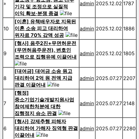
»
admin
2025.12.02
1787
기각 및 조정으로 실질적
이익 확보·분쟁 종결
[이혼] 유책배우자로 지목된
이혼 소송 피고 대리하여
10
admin
2025.12.02
1886
위자료 70% 감액 성공
[형사] 음주2진+무면허운전
(무면허음주운전), 변호인
9
admin
2025.12.02
1805
조력으로 집행유예 이끌어내
[대여금] 대여금 소송 원고
대리하여 2억 원 전액 지급
8
admin
2025.07.27
2207
판결 이끌어내
[행정]
중소기업기술개발지원사업
7
admin
2025.07.27
2148
참여제한처분에 대한
집행정지 승소 판결
[형사] 강제추행 피해자
대리하여 가해자 징역형 판결
6
admin
2025.07.27
2280
이끌어내