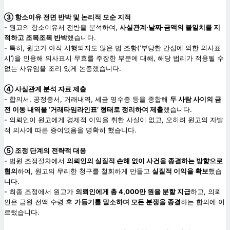
③ 항소이유 전면 반박 및 논리적 모순 지적
- 원고의 항소이유서 전반을 분석하여,
사실관계·날짜·금액의 불일치를 지
적하고 조목조목 반박
했습니다.
- 특히, 원고가 아직 시행되지도 않은 법 조항(‘부당한 간섭에 의한 의사표
시’)을 인용해 의사표시 무효를 주장한 부분에 대해, 해당 법리가 적용될 수
없는 사유임을 조리 있게 논증했습니다.
④ 사실관계 분석 자료 제출
- 합의서, 공정증서, 거래내역, 세금 영수증 등을 종합해
두 사람 사이의 금
전 이동 내역을 ‘거래타임라인표’ 형태로 정리하여 제출
했습니다.
- 의뢰인이 원고에게 경제적 이익을 취한 사실이 없고, 오히려 원고의 자발
적 의사에 따른 증여였음을 명확히 했습니다.
⑤ 조정 단계의 전략적 대응
- 법원 조정절차에서
의뢰인의 실질적 손해 없이 사건을 종결하는 방향으로
협의
하여, 원고의 무리한 청구를 철회하게 만들고
실질적 이익을 확보
했습
니다.
- 최종 조정에서 원고가
의뢰인에게 총 4,000만 원을 분할 지급
하고, 의뢰
인은 금원 전액 수령 후
가등기를 말소하며 모든 분쟁을 종결
하는 합의에 이
르렀습니다.